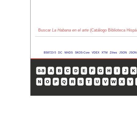
Buscar
La Habana en el arte
(Catálogo Biblioteca Hisp
BS8723-5
DC
MADS
SKOS-Core
VDEX
XTM
Zthes
JSON
JSON
0-9
A
B
C
D
E
F
G
H
I
J
K
N
O
P
Q
R
S
T
U
V
W
X
Y