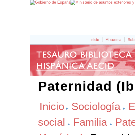
Inicio
Mi cuenta
Sobr
Paternidad (I
Inicio
Sociología
E
social
Familia
Pat