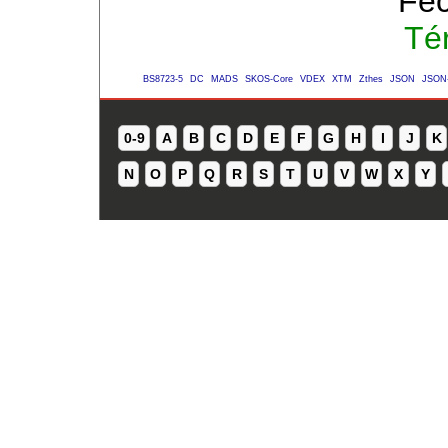
Fec
Té
BS8723-5
DC
MADS
SKOS-Core
VDEX
XTM
Zthes
JSON
JSON
0-9
A
B
C
D
E
F
G
H
I
J
K
N
O
P
Q
R
S
T
U
V
W
X
Y