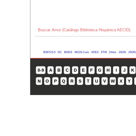
Buscar
Amor
(Catálogo Biblioteca Hispánica AECID)
BS8723-5
DC
MADS
SKOS-Core
VDEX
XTM
Zthes
JSON
JSON
0-9
A
B
C
D
E
F
G
H
I
J
K
N
O
P
Q
R
S
T
U
V
W
X
Y