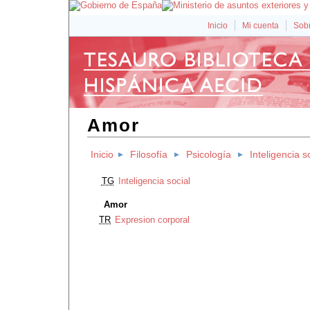
Inicio
Mi cuenta
Sobr
Amor
Inicio
Filosofía
Psicología
Inteligencia s
TG
Inteligencia social
Amor
TR
Expresion corporal