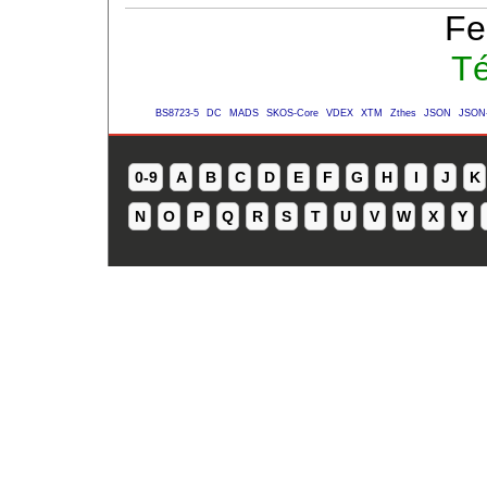
Fe
Té
BS8723-5
DC
MADS
SKOS-Core
VDEX
XTM
Zthes
JSON
JSON
0-9
A
B
C
D
E
F
G
H
I
J
K
N
O
P
Q
R
S
T
U
V
W
X
Y