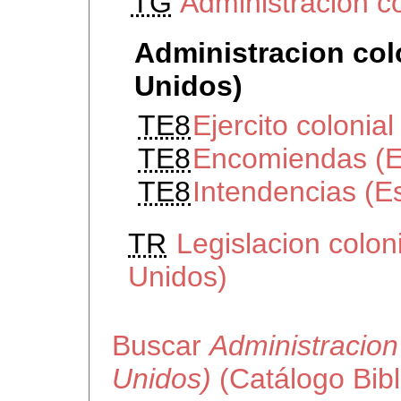
TG
Administracion c
Administracion col
Unidos)
TE8
Ejercito colonia
TE8
Encomiendas (E
TE8
Intendencias (E
TR
Legislacion colon
Unidos)
Buscar
Administracion
Unidos)
(Catálogo Bib