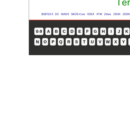
Té
BS8723-5
DC
MADS
SKOS-Core
VDEX
XTM
Zthes
JSON
JSON
0-9
A
B
C
D
E
F
G
H
I
J
K
N
O
P
Q
R
S
T
U
V
W
X
Y