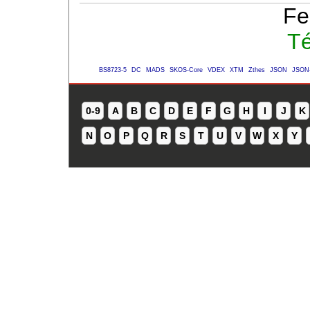
Fe
Té
BS8723-5
DC
MADS
SKOS-Core
VDEX
XTM
Zthes
JSON
JSON
0-9
A
B
C
D
E
F
G
H
I
J
K
N
O
P
Q
R
S
T
U
V
W
X
Y