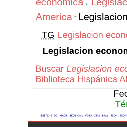
economica
Legisla
America
Legislacio
TG
Legislacion eco
Legislacion econo
Buscar
Legislacion e
Biblioteca Hispánica 
Fec
Té
BS8723-5
DC
MADS
SKOS-Core
VDEX
XTM
Zthes
JSON
JSON