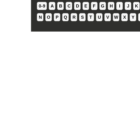
0-9
A
B
C
D
E
F
G
H
I
J
K
N
O
P
Q
R
S
T
U
V
W
X
Y