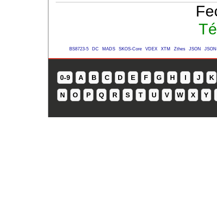
Fe
Té
BS8723-5
DC
MADS
SKOS-Core
VDEX
XTM
Zthes
JSON
JSON
0-9
A
B
C
D
E
F
G
H
I
J
K
N
O
P
Q
R
S
T
U
V
W
X
Y