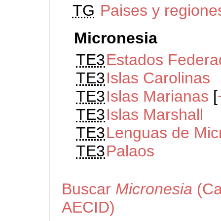
TG
Paises y region
Micronesia
TE3
Estados Federa
TE3
Islas Carolinas
TE3
Islas Marianas
[
TE3
Islas Marshall
TE3
Lenguas de Mic
TE3
Palaos
Buscar
Micronesia
(Ca
AECID)