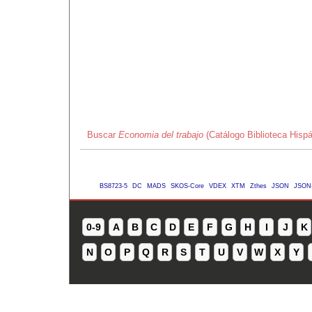
Buscar
Economia del trabajo
(Catálogo Biblioteca Hisp
BS8723-5
DC
MADS
SKOS-Core
VDEX
XTM
Zthes
JSON
JSON
0-9
A
B
C
D
E
F
G
H
I
J
K
N
O
P
Q
R
S
T
U
V
W
X
Y