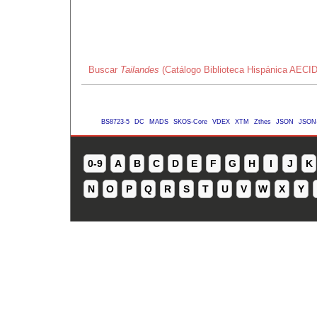
Buscar
Tailandes
(Catálogo Biblioteca Hispánica AECID
BS8723-5
DC
MADS
SKOS-Core
VDEX
XTM
Zthes
JSON
JSON
0-9
A
B
C
D
E
F
G
H
I
J
K
N
O
P
Q
R
S
T
U
V
W
X
Y