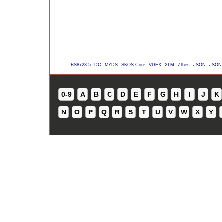
BS8723-5
DC
MADS
SKOS-Core
VDEX
XTM
Zthes
JSON
JSON
0-9
A
B
C
D
E
F
G
H
I
J
K
N
O
P
Q
R
S
T
U
V
W
X
Y