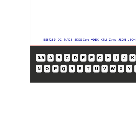
BS8723-5
DC
MADS
SKOS-Core
VDEX
XTM
Zthes
JSON
JSON
0-9
A
B
C
D
E
F
G
H
I
J
K
N
O
P
Q
R
S
T
U
V
W
X
Y