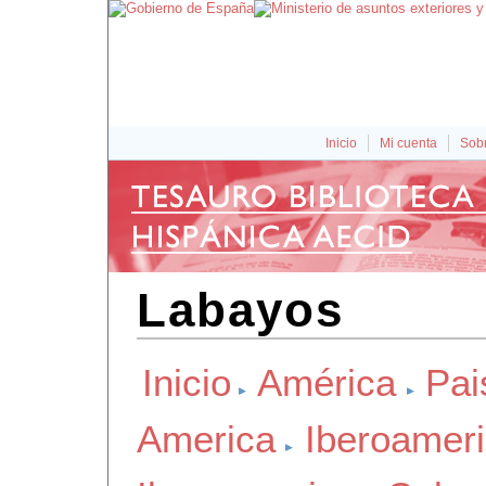
Inicio
Mi cuenta
Sobr
Labayos
Inicio
América
Pai
America
Iberoamer