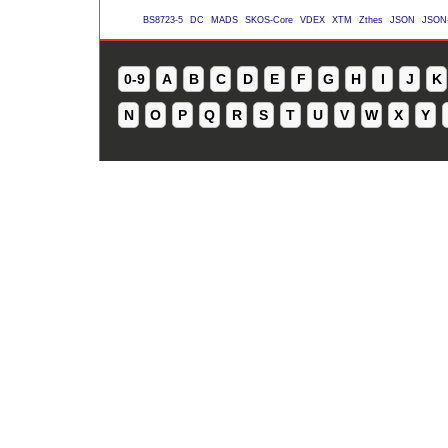
BS8723-5
DC
MADS
SKOS-Core
VDEX
XTM
Zthes
JSON
JSON
0-9
A
B
C
D
E
F
G
H
I
J
K
N
O
P
Q
R
S
T
U
V
W
X
Y