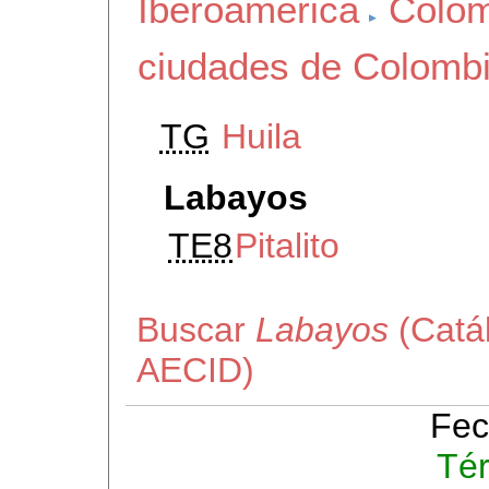
Iberoamerica
Colom
ciudades de Colomb
TG
Huila
Labayos
TE8
Pitalito
Buscar
Labayos
(Catál
AECID)
Fec
Té