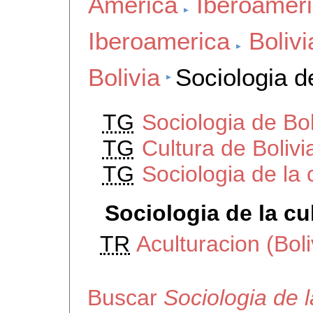
America
Iberoamer
Iberoamerica
Bolivi
Bolivia
Sociologia de
TG
Sociologia de Bol
TG
Cultura de Bolivi
TG
Sociologia de la 
Sociologia de la cu
TR
Aculturacion (Boli
Buscar
Sociologia de l