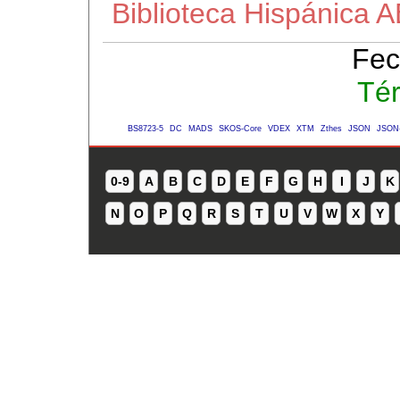
Biblioteca Hispánica 
Fec
Té
BS8723-5
DC
MADS
SKOS-Core
VDEX
XTM
Zthes
JSON
JSON
0-9
A
B
C
D
E
F
G
H
I
J
K
N
O
P
Q
R
S
T
U
V
W
X
Y