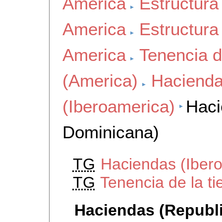
America
Estructur
America
Estructura
America
Tenencia de
(America)
Hacienda
(Iberoamerica)
Haci
Dominicana)
TG
Haciendas (Iber
TG
Tenencia de la t
Haciendas (Republ