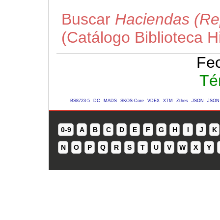
Buscar
Haciendas (Re
(Catálogo Biblioteca 
Fec
Té
BS8723-5
DC
MADS
SKOS-Core
VDEX
XTM
Zthes
JSON
JSON
0-9
A
B
C
D
E
F
G
H
I
J
K
N
O
P
Q
R
S
T
U
V
W
X
Y