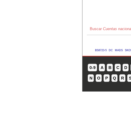
Buscar
Cuentas naciona
BS8723-5
DC
MADS
SKO
0-9
A
B
C
D
N
O
P
Q
R