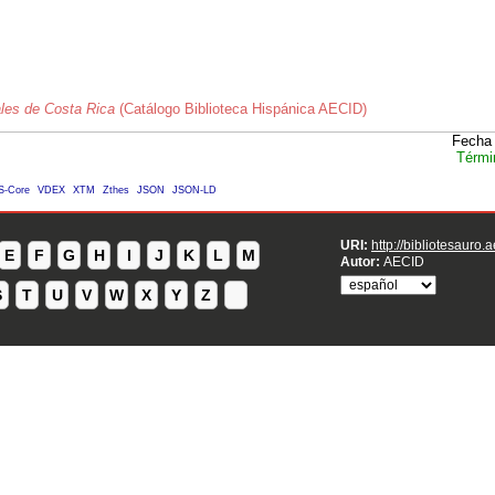
les de Costa Rica
(Catálogo Biblioteca Hispánica AECID)
Fecha 
Térmi
S-Core
VDEX
XTM
Zthes
JSON
JSON-LD
URI:
http://bibliotesauro.
E
F
G
H
I
J
K
L
M
Autor:
AECID
S
T
U
V
W
X
Y
Z