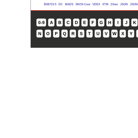
BS8723-5
DC
MADS
SKOS-Core
VDEX
XTM
Zthes
JSON
JSON
0-9
A
B
C
D
E
F
G
H
I
J
K
N
O
P
Q
R
S
T
U
V
W
X
Y