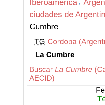
Iberoamerica
Argen
ciudades de Argenti
Cumbre
TG
Cordoba (Argent
La Cumbre
Buscar
La Cumbre
(Ca
AECID)
Fe
Té