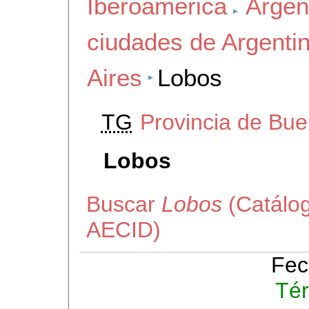
Iberoamerica
Argen
ciudades de Argenti
Aires
Lobos
TG
Provincia de Bue
Lobos
Buscar
Lobos
(Catálog
AECID)
Fec
Tér