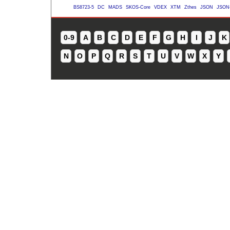
BS8723-5
DC
MADS
SKOS-Core
VDEX
XTM
Zthes
JSON
JSON
0-9
A
B
C
D
E
F
G
H
I
J
K
N
O
P
Q
R
S
T
U
V
W
X
Y