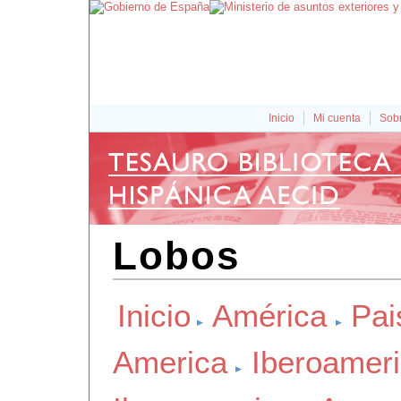
Inicio
Mi cuenta
Sobr
Lobos
Inicio
América
Pai
America
Iberoamer