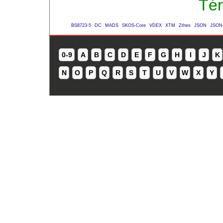
Tér
BS8723-5
DC
MADS
SKOS-Core
VDEX
XTM
Zthes
JSON
JSON
0-9
A
B
C
D
E
F
G
H
I
J
K
N
O
P
Q
R
S
T
U
V
W
X
Y