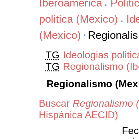
Iberoamerica
Polit
politica (Mexico)
Id
(Mexico)
Regionali
TG
Ideologias politi
TG
Regionalismo (I
Regionalismo (Mex
Buscar
Regionalismo 
Hispánica AECID)
Fec