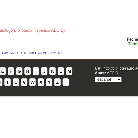
atálogo Biblioteca Hispánica AECID)
Fecha
Térmi
S-Core
VDEX
XTM
Zthes
JSON
JSON-LD
URI:
http://bibliotesauro.
E
F
G
H
I
J
K
L
M
Autor:
AECID
S
T
U
V
W
X
Y
Z