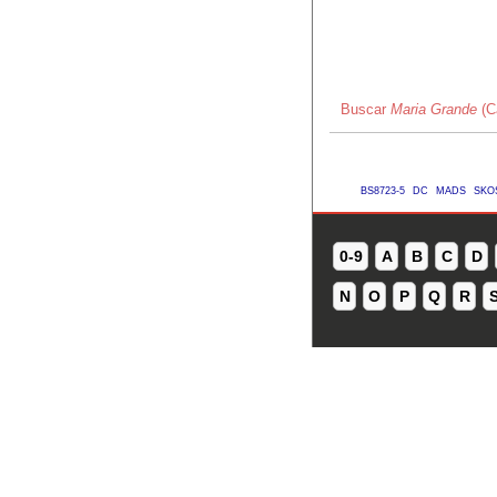
Buscar
Maria Grande
(C
BS8723-5
DC
MADS
SKO
0-9
A
B
C
D
N
O
P
Q
R