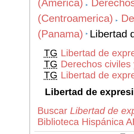
(America)
Derechos 
(Centroamerica)
De
(Panama)
Libertad
TG
Libertad de expr
TG
Derechos civiles
TG
Libertad de expr
Libertad de expres
Buscar
Libertad de e
Biblioteca Hispánica 