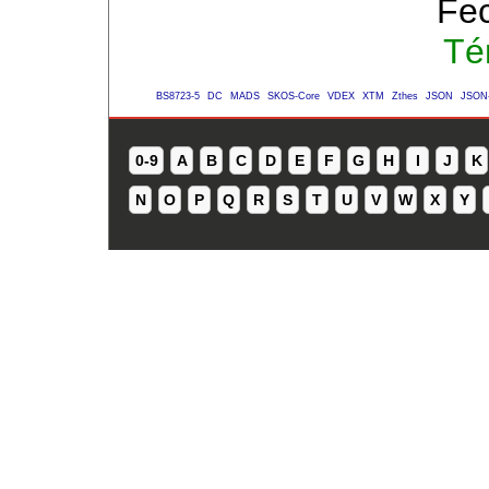
Fec
Té
BS8723-5
DC
MADS
SKOS-Core
VDEX
XTM
Zthes
JSON
JSON
0-9
A
B
C
D
E
F
G
H
I
J
K
N
O
P
Q
R
S
T
U
V
W
X
Y