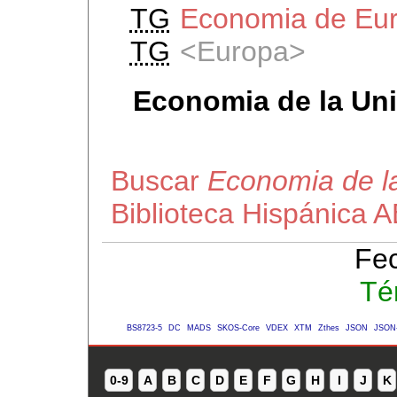
TG
Economia de Eu
TG
Europa
Economia de la Un
Buscar
Economia de l
Biblioteca Hispánica 
Fec
Té
BS8723-5
DC
MADS
SKOS-Core
VDEX
XTM
Zthes
JSON
JSON
0-9
A
B
C
D
E
F
G
H
I
J
K