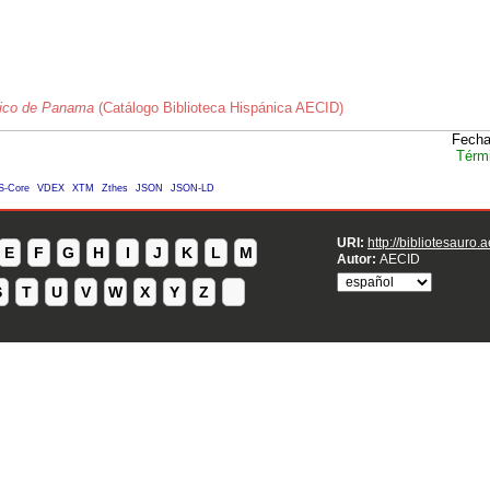
stico de Panama
(Catálogo Biblioteca Hispánica AECID)
Fecha
Térm
S-Core
VDEX
XTM
Zthes
JSON
JSON-LD
URI:
http://bibliotesauro.
E
F
G
H
I
J
K
L
M
Autor:
AECID
S
T
U
V
W
X
Y
Z