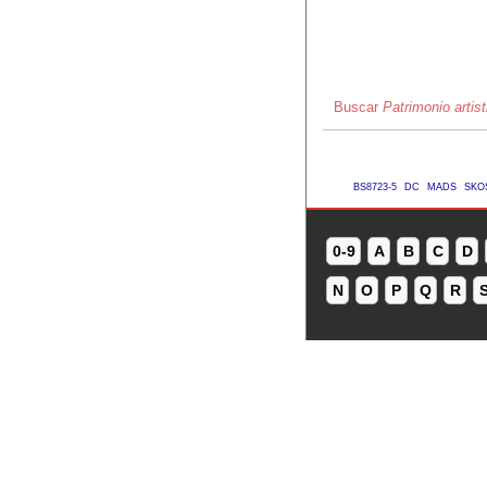
Buscar
Patrimonio arti
BS8723-5
DC
MADS
SKO
0-9
A
B
C
D
N
O
P
Q
R