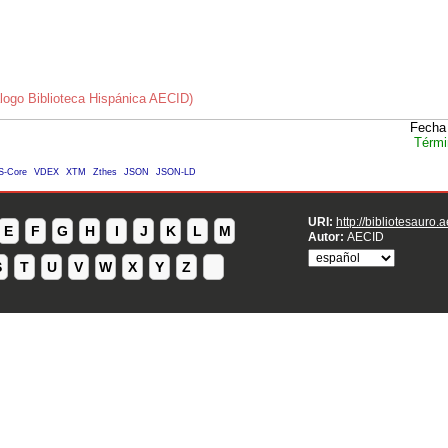
logo Biblioteca Hispánica AECID)
Fecha 
Térmi
S-Core
VDEX
XTM
Zthes
JSON
JSON-LD
URI:
http://bibliotesauro.
E
F
G
H
I
J
K
L
M
Autor:
AECID
S
T
U
V
W
X
Y
Z