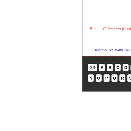
Buscar
Cabaiguan
(Catá
BS8723-5
DC
MADS
SKO
0-9
A
B
C
D
N
O
P
Q
R