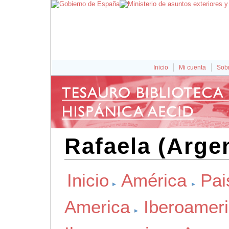
Inicio
Mi cuenta
Sobr
Rafaela (Arge
Inicio
América
Pai
America
Iberoamer