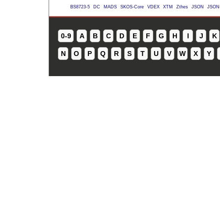
BS8723-5
DC
MADS
SKOS-Core
VDEX
XTM
Zthes
JSON
JSON
0-9
A
B
C
D
E
F
G
H
I
J
K
N
O
P
Q
R
S
T
U
V
W
X
Y