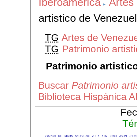
Iberoamerica
Artes
artistico de Venezue
TG
Artes de Venezu
TG
Patrimonio artist
Patrimonio artistic
Buscar
Patrimonio art
Biblioteca Hispánica 
Fec
Té
BS8723-5
DC
MADS
SKOS-Core
VDEX
XTM
Zthes
JSON
JSON