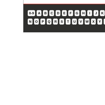
0-9
A
B
C
D
E
F
G
H
I
J
K
N
O
P
Q
R
S
T
U
V
W
X
Y