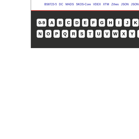
BS8723-5
DC
MADS
SKOS-Core
VDEX
XTM
Zthes
JSON
JSON
0-9
A
B
C
D
E
F
G
H
I
J
K
N
O
P
Q
R
S
T
U
V
W
X
Y