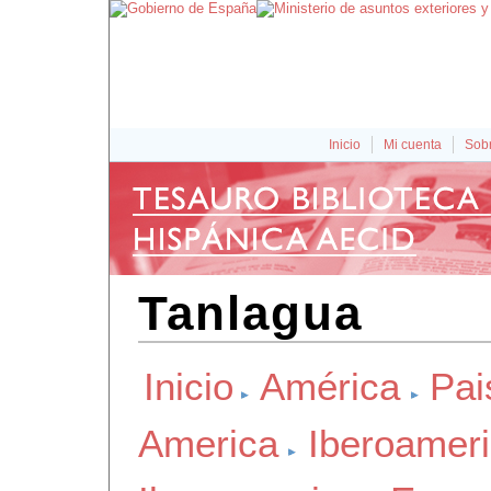
Inicio
Mi cuenta
Sobr
Tanlagua
Inicio
América
Pai
America
Iberoamer