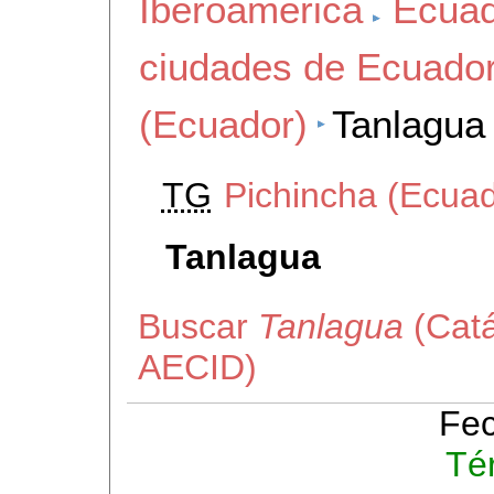
Iberoamerica
Ecuad
ciudades de Ecuado
(Ecuador)
Tanlagua
TG
Pichincha (Ecuad
Tanlagua
Buscar
Tanlagua
(Catá
AECID)
Fec
Té