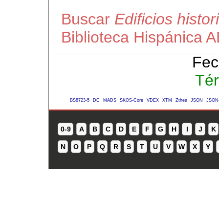
Buscar
Edificios histo
Biblioteca Hispánica 
Fec
Tér
BS8723-5
DC
MADS
SKOS-Core
VDEX
XTM
Zthes
JSON
JSON
0-9
A
B
C
D
E
F
G
H
I
J
K
N
O
P
Q
R
S
T
U
V
W
X
Y