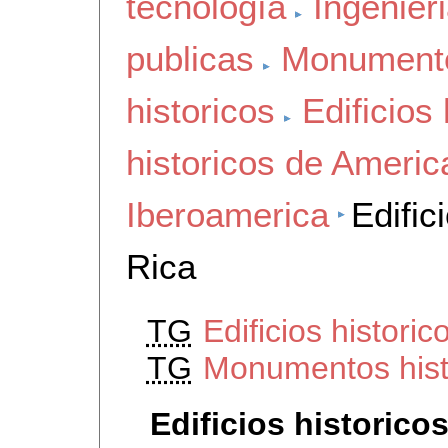
tecnología
Ingenier
publicas
Monument
historicos
Edificios 
historicos de Americ
Iberoamerica
Edific
Rica
TG
Edificios histori
TG
Monumentos hist
Edificios historico