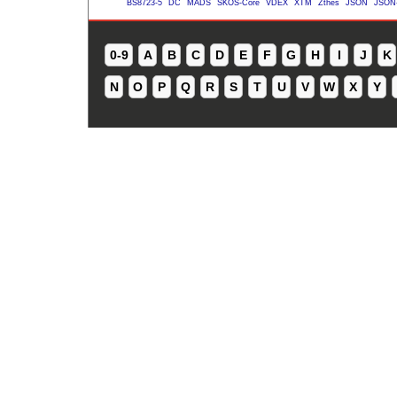
BS8723-5
DC
MADS
SKOS-Core
VDEX
XTM
Zthes
JSON
JSON
0-9
A
B
C
D
E
F
G
H
I
J
K
N
O
P
Q
R
S
T
U
V
W
X
Y