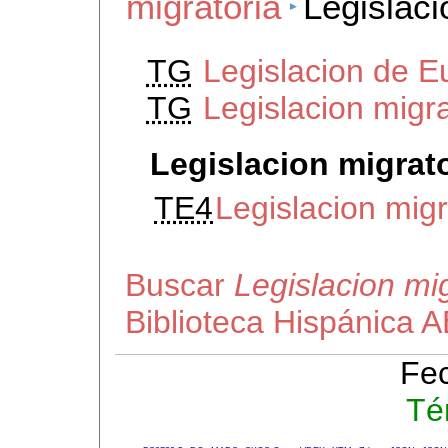
migratoria
Legislaci
TG
Legislacion de E
TG
Legislacion migra
Legislacion migrat
TE4
Legislacion mig
Buscar
Legislacion mi
Biblioteca Hispánica 
Fec
Té