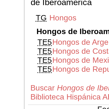
de Iberoamerica
TG
Hongos
Hongos de Iberoam
TE5
Hongos de Arge
TE5
Hongos de Cost
TE5
Hongos de Mex
TE5
Hongos de Repu
Buscar
Hongos de Ibe
Biblioteca Hispánica 