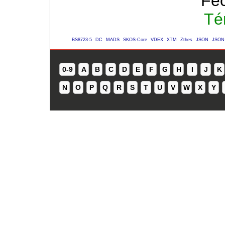
Fec
Té
BS8723-5
DC
MADS
SKOS-Core
VDEX
XTM
Zthes
JSON
JSON
0-9
A
B
C
D
E
F
G
H
I
J
K
N
O
P
Q
R
S
T
U
V
W
X
Y