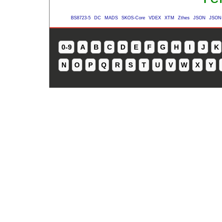
BS8723-5
DC
MADS
SKOS-Core
VDEX
XTM
Zthes
JSON
JSON
0-9
A
B
C
D
E
F
G
H
I
J
K
N
O
P
Q
R
S
T
U
V
W
X
Y