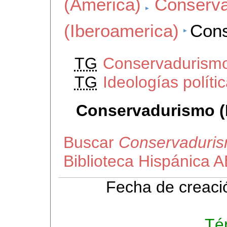
(America)
Conserv
(Iberoamerica)
Cons
TG
Conservadurismo
TG
Ideologías políti
Conservadurismo (
Buscar
Conservaduris
Biblioteca Hispánica 
Fecha de creaci
Té