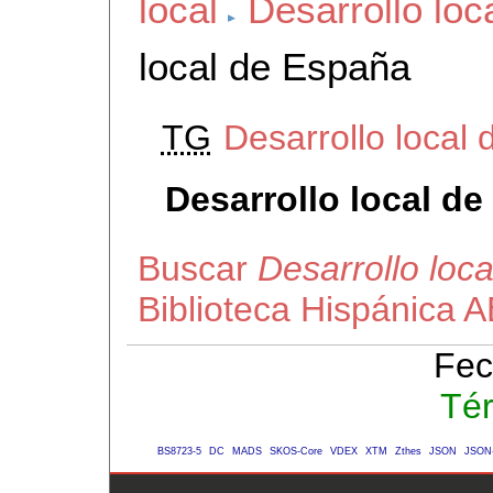
local
Desarrollo loc
local de España
TG
Desarrollo local
Desarrollo local d
Buscar
Desarrollo loc
Biblioteca Hispánica 
Fec
Té
BS8723-5
DC
MADS
SKOS-Core
VDEX
XTM
Zthes
JSON
JSON