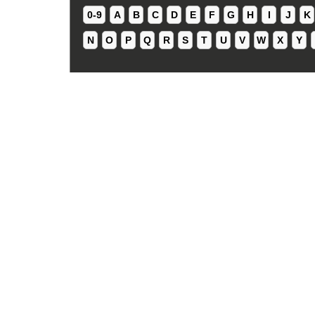
0-9
A
B
C
D
E
F
G
H
I
J
K
N
O
P
Q
R
S
T
U
V
W
X
Y