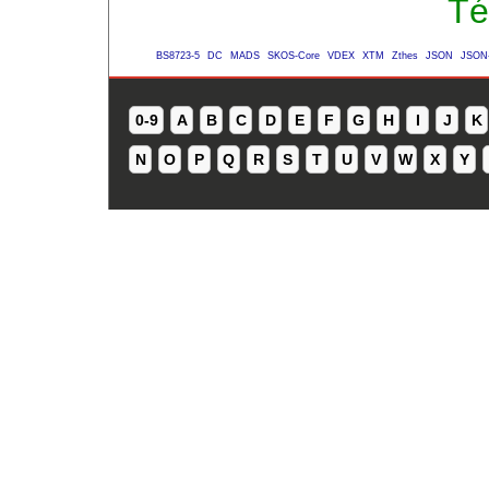
Té
BS8723-5
DC
MADS
SKOS-Core
VDEX
XTM
Zthes
JSON
JSON
0-9
A
B
C
D
E
F
G
H
I
J
K
N
O
P
Q
R
S
T
U
V
W
X
Y