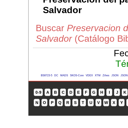
Salvador
Buscar
Preservacion de
Salvador
(Catálogo Bi
Fec
Té
BS8723-5
DC
MADS
SKOS-Core
VDEX
XTM
Zthes
JSON
JSON
0-9
A
B
C
D
E
F
G
H
I
J
K
N
O
P
Q
R
S
T
U
V
W
X
Y