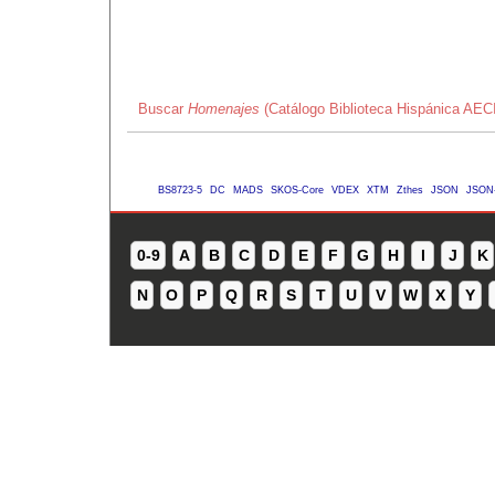
Buscar
Homenajes
(Catálogo Biblioteca Hispánica AEC
BS8723-5
DC
MADS
SKOS-Core
VDEX
XTM
Zthes
JSON
JSON
0-9
A
B
C
D
E
F
G
H
I
J
K
N
O
P
Q
R
S
T
U
V
W
X
Y