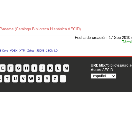
e Panama
(Catálogo Biblioteca Hispánica AECID)
Fecha de creación: 17-Sep-2010
Térmi
S-Core
VDEX
XTM
Zthes
JSON
JSON-LD
URI:
http://bibliotesauro.
E
F
G
H
I
J
K
L
M
Autor:
AECID
S
T
U
V
W
X
Y
Z