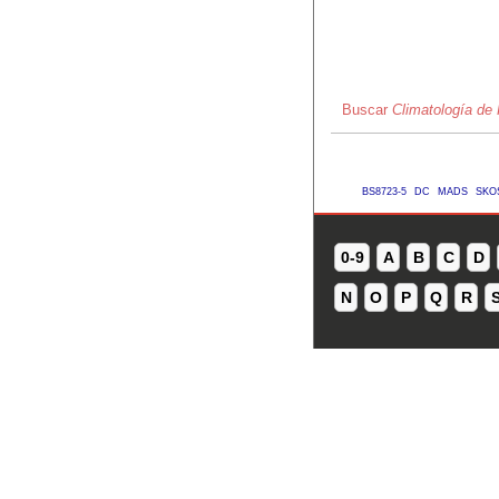
Buscar
Climatología d
BS8723-5
DC
MADS
SKO
0-9
A
B
C
D
N
O
P
Q
R