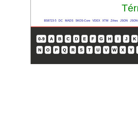
Tér
BS8723-5
DC
MADS
SKOS-Core
VDEX
XTM
Zthes
JSON
JSON
0-9
A
B
C
D
E
F
G
H
I
J
K
N
O
P
Q
R
S
T
U
V
W
X
Y