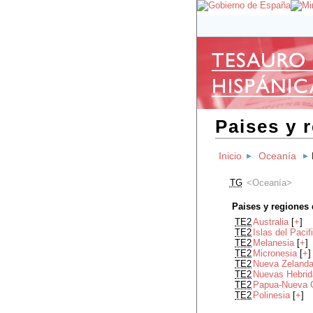
Paises y 
Inicio
Oceanía
TG
Oceanía
Paises y regiones
TE2
Australia
[
+
]
TE2
Islas del Pacif
TE2
Melanesia
[
+
]
TE2
Micronesia
[
+
]
TE2
Nueva Zeland
TE2
Nuevas Hebri
TE2
Papua-Nueva 
TE2
Polinesia
[
+
]