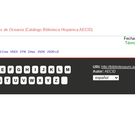
es de Oceanía
(Catálogo Biblioteca Hispánica AECID)
Fecha
Térmi
S-Core
VDEX
XTM
Zthes
JSON
JSON-LD
URI:
http://bibliotesauro.
E
F
G
H
I
J
K
L
M
Autor:
AECID
S
T
U
V
W
X
Y
Z