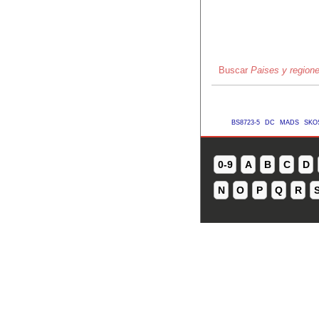
Buscar
Paises y region
BS8723-5
DC
MADS
SKO
0-9
A
B
C
D
N
O
P
Q
R