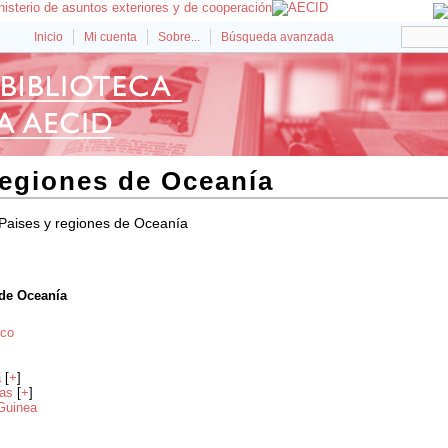
Inicio
Mi cuenta
Sobre...
Búsqueda avanzada
regiones de Oceanía
Paises y regiones de Oceanía
 de Oceanía
ico
a
[
+
]
das
[
+
]
Guinea