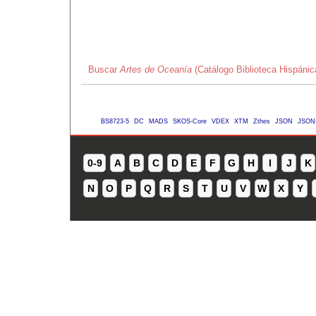
Buscar
Artes de Oceanía
(Catálogo Biblioteca Hispáni
BS8723-5
DC
MADS
SKOS-Core
VDEX
XTM
Zthes
JSON
JSON
0-9
A
B
C
D
E
F
G
H
I
J
K
N
O
P
Q
R
S
T
U
V
W
X
Y