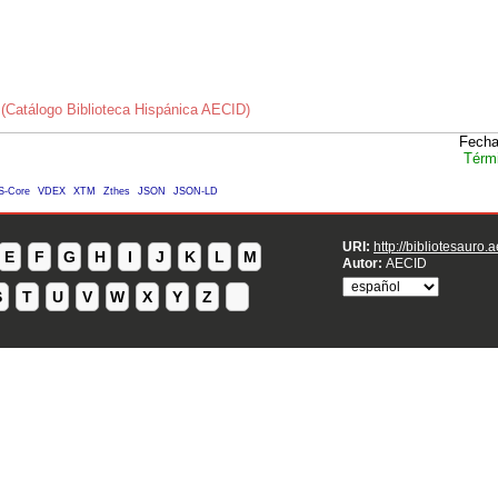
(Catálogo Biblioteca Hispánica AECID)
Fecha
Térm
S-Core
VDEX
XTM
Zthes
JSON
JSON-LD
URI:
http://bibliotesauro.
E
F
G
H
I
J
K
L
M
Autor:
AECID
S
T
U
V
W
X
Y
Z