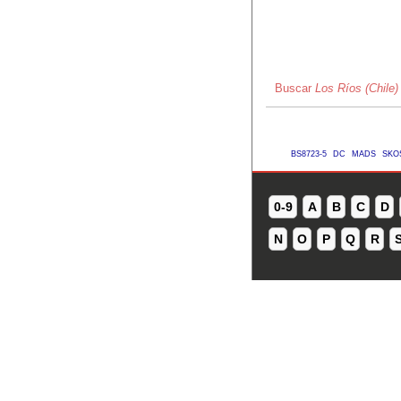
Buscar
Los Ríos (Chile)
BS8723-5
DC
MADS
SKO
0-9
A
B
C
D
N
O
P
Q
R