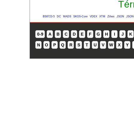
Tér
BS8723-5
DC
MADS
SKOS-Core
VDEX
XTM
Zthes
JSON
JSON
0-9
A
B
C
D
E
F
G
H
I
J
K
N
O
P
Q
R
S
T
U
V
W
X
Y