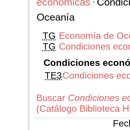
económicas
Condic
Oceanía
TG
Economía de Oc
TG
Condiciones eco
Condiciones econó
TE3
Condiciones eco
Buscar
Condiciones e
(Catálogo Biblioteca 
Fec