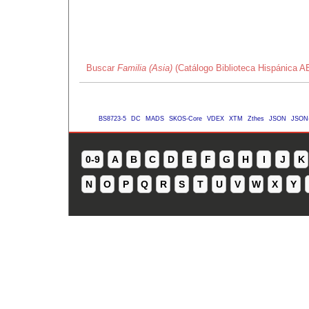
Buscar
Familia (Asia)
(Catálogo Biblioteca Hispánica A
BS8723-5
DC
MADS
SKOS-Core
VDEX
XTM
Zthes
JSON
JSON
0-9
A
B
C
D
E
F
G
H
I
J
K
N
O
P
Q
R
S
T
U
V
W
X
Y