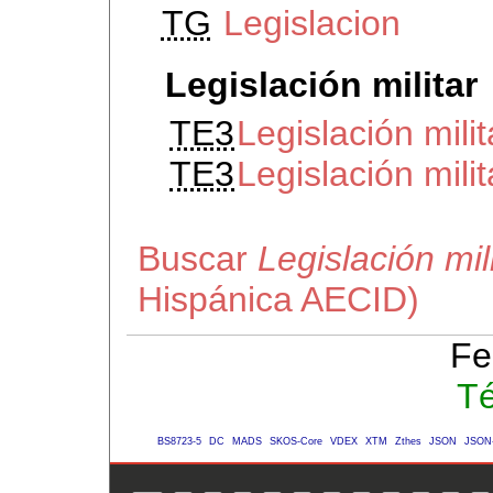
TG
Legislacion
Legislación militar
TE3
Legislación mili
TE3
Legislación mili
Buscar
Legislación mil
Hispánica AECID)
Fe
Té
BS8723-5
DC
MADS
SKOS-Core
VDEX
XTM
Zthes
JSON
JSON