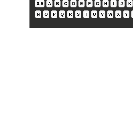
0-9
A
B
C
D
E
F
G
H
I
J
K
N
O
P
Q
R
S
T
U
V
W
X
Y