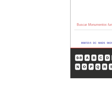
Buscar
Monumentos fun
BS8723-5
DC
MADS
SKO
0-9
A
B
C
D
N
O
P
Q
R