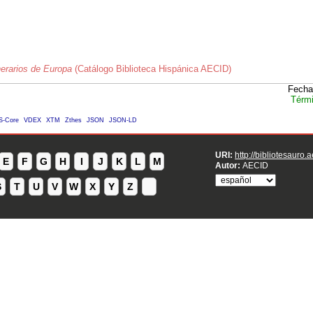
erarios de Europa
(Catálogo Biblioteca Hispánica AECID)
Fecha
Térmi
S-Core
VDEX
XTM
Zthes
JSON
JSON-LD
URI:
http://bibliotesauro.
E
F
G
H
I
J
K
L
M
Autor:
AECID
S
T
U
V
W
X
Y
Z