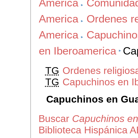
America
Comunidad
America
Ordenes re
America
Capuchino
en Iberoamerica
Ca
TG
Ordenes religio
TG
Capuchinos en I
Capuchinos en Gu
Buscar
Capuchinos e
Biblioteca Hispánica 