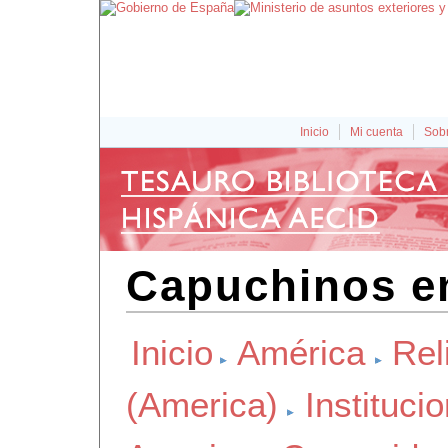
Inicio
Mi cuenta
Sobr
Capuchinos e
Inicio
América
Rel
(America)
Instituci