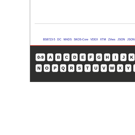
BS8723-5
DC
MADS
SKOS-Core
VDEX
XTM
Zthes
JSON
JSON
0-9
A
B
C
D
E
F
G
H
I
J
K
N
O
P
Q
R
S
T
U
V
W
X
Y