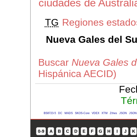
ciudades de Australi
TG
Regiones estados
Nueva Gales del Su
Buscar
Nueva Gales d
Hispánica AECID)
Fec
Tér
BS8723-5
DC
MADS
SKOS-Core
VDEX
XTM
Zthes
JSON
JSON
0-9
A
B
C
D
E
F
G
H
I
J
K