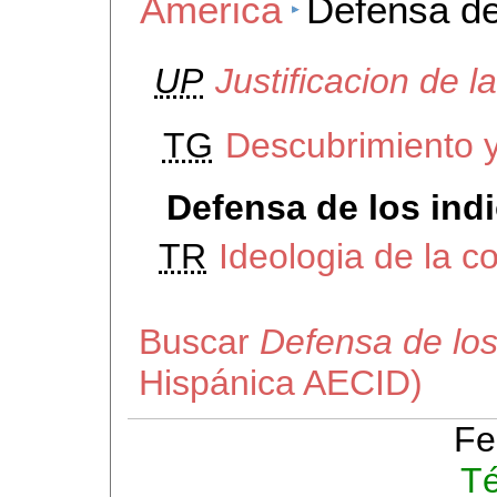
America
Defensa de
UP
Justificacion de l
TG
Descubrimiento y
Defensa de los ind
TR
Ideologia de la c
Buscar
Defensa de los
Hispánica AECID)
Fe
Té