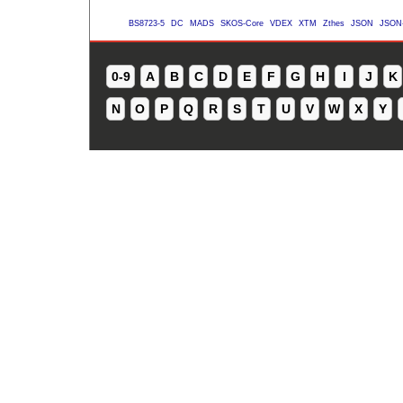
BS8723-5
DC
MADS
SKOS-Core
VDEX
XTM
Zthes
JSON
JSON
0-9
A
B
C
D
E
F
G
H
I
J
K
N
O
P
Q
R
S
T
U
V
W
X
Y