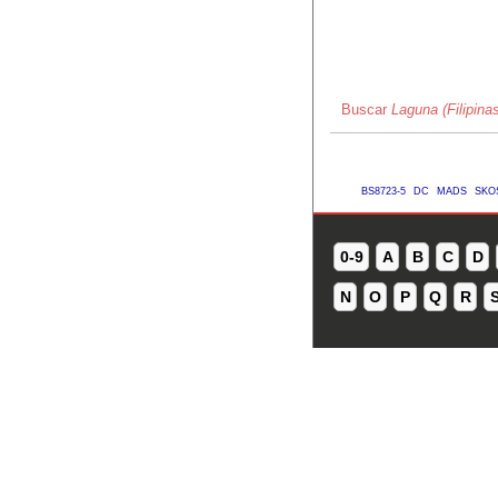
Buscar
Laguna (Filipina
BS8723-5
DC
MADS
SKO
0-9
A
B
C
D
N
O
P
Q
R