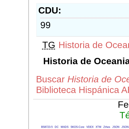
CDU
99
TG
Historia de Ocea
Historia de Oceania
Buscar
Historia de Oc
Biblioteca Hispánica 
Fe
Té
BS8723-5
DC
MADS
SKOS-Core
VDEX
XTM
Zthes
JSON
JSON