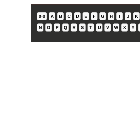
0-9
A
B
C
D
E
F
G
H
I
J
K
N
O
P
Q
R
S
T
U
V
W
X
Y